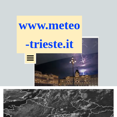
www.meteo
-trieste.it